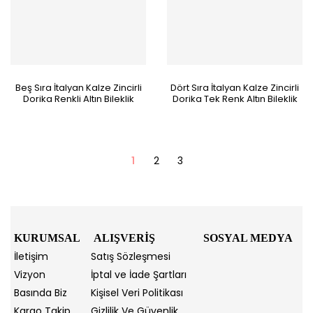
Beş Sıra İtalyan Kalze Zincirli
Dört Sıra İtalyan Kalze Zincirli
Dorika Renkli Altın Bileklik
Dorika Tek Renk Altın Bileklik
1
2
3
KURUMSAL
ALIŞVERİŞ
SOSYAL MEDYA
İletişim
Satış Sözleşmesi
Vizyon
İptal ve İade Şartları
Basında Biz
Kişisel Veri Politikası
Kargo Takip
Gizlilik Ve Güvenlik