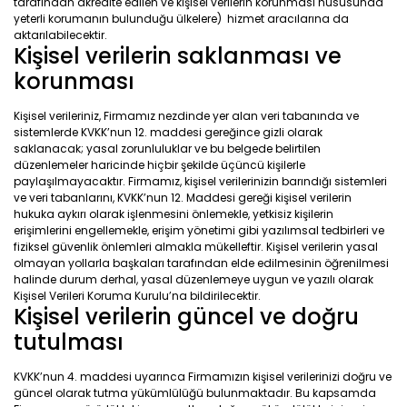
tarafından akredite edilen ve kişisel verilerin korunması hususunda
yeterli korumanın bulunduğu ülkelere) hizmet aracılarına da
aktarılabilecektir.
Kişisel verilerin saklanması ve
korunması
Kişisel verileriniz, Firmamız nezdinde yer alan veri tabanında ve
sistemlerde KVKK’nun 12. maddesi gereğince gizli olarak
saklanacak; yasal zorunluluklar ve bu belgede belirtilen
düzenlemeler haricinde hiçbir şekilde üçüncü kişilerle
paylaşılmayacaktır. Firmamız, kişisel verilerinizin barındığı sistemleri
ve veri tabanlarını, KVKK’nun 12. Maddesi gereği kişisel verilerin
hukuka aykırı olarak işlenmesini önlemekle, yetkisiz kişilerin
erişimlerini engellemekle, erişim yönetimi gibi yazılımsal tedbirleri ve
fiziksel güvenlik önlemleri almakla mükelleftir. Kişisel verilerin yasal
olmayan yollarla başkaları tarafından elde edilmesinin öğrenilmesi
halinde durum derhal, yasal düzenlemeye uygun ve yazılı olarak
Kişisel Verileri Koruma Kurulu’na bildirilecektir.
Kişisel verilerin güncel ve doğru
tutulması
KVKK’nun 4. maddesi uyarınca Firmamızın kişisel verilerinizi doğru ve
güncel olarak tutma yükümlülüğü bulunmaktadır. Bu kapsamda