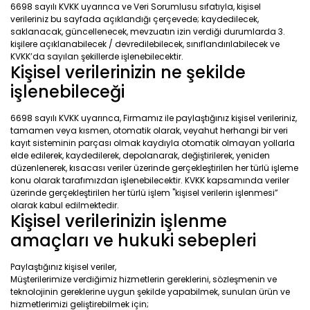
6698 sayılı KVKK uyarınca ve Veri Sorumlusu sıfatıyla, kişisel
verileriniz bu sayfada açıklandığı çerçevede; kaydedilecek,
saklanacak, güncellenecek, mevzuatın izin verdiği durumlarda 3.
kişilere açıklanabilecek / devredilebilecek, sınıflandırılabilecek ve
KVKK’da sayılan şekillerde işlenebilecektir.
Kişisel verilerinizin ne şekilde
işlenebileceği
6698 sayılı KVKK uyarınca, Firmamız ile paylaştığınız kişisel verileriniz,
tamamen veya kısmen, otomatik olarak, veyahut herhangi bir veri
kayıt sisteminin parçası olmak kaydıyla otomatik olmayan yollarla
elde edilerek, kaydedilerek, depolanarak, değiştirilerek, yeniden
düzenlenerek, kısacası veriler üzerinde gerçekleştirilen her türlü işleme
konu olarak tarafımızdan işlenebilecektir. KVKK kapsamında veriler
üzerinde gerçekleştirilen her türlü işlem "kişisel verilerin işlenmesi”
olarak kabul edilmektedir.
Kişisel verilerinizin işlenme
amaçları ve hukuki sebepleri
Paylaştığınız kişisel veriler,
Müşterilerimize verdiğimiz hizmetlerin gereklerini, sözleşmenin ve
teknolojinin gereklerine uygun şekilde yapabilmek, sunulan ürün ve
hizmetlerimizi geliştirebilmek için;