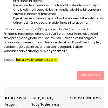
bildirilmesini isteme,
İşlenen verilerin münhasıran otomatik sistemler vasıtasıyla
analiz edilmesi suretiyle kişinin kendisi aleyhine bir sonucun
ortaya çıkmasına itiraz etme,
Kişisel verilerin kanuna aykırı olarak işlenmesi sebebiyle zarara
uğraması hâlinde zararın giderilmesini talep etme,
[Firma tam ünvanı], KVKK kapsamında Veri Sorumlusu’dur.
Firmamız tarafından atanacak Veri Sorumlusu Temsilcisi, yasal
altyapı sağlandığında Veri Sorumluları Sicilinde ve bu belgenin
bulunduğu internet adresinde ilan edilecektir. Kişisel Veri Sahipleri,
sorularını, görüşlerini veya taleplerini aşağıdaki iletişim
kanallarından herhangi birisine yöneltebilir:
E.posta:
[ustajewellery@gmail.com.]
Tüm Sayfalar
KURUMSAL
ALIŞVERİŞ
SOSYAL MEDYA
İletişim
Satış Sözleşmesi