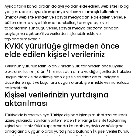
Ayrıca farklı kanallardan dolaylı yoldan elde edilen, web sitesi, blog,
yarışma, anket, oyun, kampanya ve benzeri amaçlı kullanılan
(mikro) web sitelerinden ve sosyal medyadan elde edilen veriler, e-
bülten okuma veya tıklama hareketleri, kamuya açık veri
tabanlarının sunduğu veriler, sosyal medya platformlarından
paylaşıma açık profil ve verilerden; işlenebilmekte ve
toplanabilmektedir.
KVKK yürürlüğe girmeden önce
elde edilen kişisel verileriniz
KVKK’nun yürürlük tarihi olan 7 Nisan 2016 tarihinden önce, üyelik,
elektronik ileti izni, ürün / hizmet satın alma ve diğer şekillerde hukuka
uygun olarak elde edilmiş olan kişisel verileriniz de bu belgede
düzenlenen şart ve koşullara uygun olarak işlenmekte ve muhafaza
edilmektedir.
Kişisel verilerinizin yurtdışına
aktarılması
Türkiye’de işlenerek veya Türkiye dışında işlenip muhafaza edilmek
üzere, yukarıda sayılan yöntemlerden herhangi birisi ile toplanmış
kişisel verileriniz KVKK kapsamında kalmak kaydıyla ve sözleşme
amaçlarına uygun olarak yurtdışında bulunan (Kişisel Veriler Kurulu