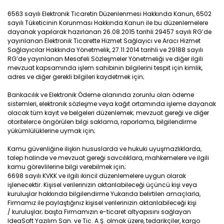
6563 sayılı Elektronik Ticaretin Düzenlenmesi Hakkında Kanun, 6502
sayılı Tüketicinin Korunması Hakkında Kanun ile bu düzenlemelere
dayanak yapılarak hazırlanan 26.08.2015 tarihli 29457 sayılı RG’de
yayınlanan Elektronik Ticarette Hizmet Sağlayıcı ve Aracı Hizmet
Sağlayıcılar Hakkında Yönetmelik, 27.11.2014 tarihli ve 29188 sayılı
RG’de yayınlanan Mesafeli Sözleşmeler Yönetmeliği ve diğer ilgili
mevzuat kapsamında işlem sahibinin bilgilerini tespit için kimlik,
adres ve diğer gerekli bilgileri kaydetmek için;
Bankacılık ve Elektronik Ödeme alanında zorunlu olan ödeme
sistemleri, elektronik sözleşme veya kağıt ortamında işleme dayanak
olacak tüm kayıt ve belgeleri düzenlemek; mevzuat gereği ve diğer
otoritelerce öngörülen bilgi saklama, raporlama, bilgilendirme
yükümlülüklerine uymak için;
Kamu güvenliğine ilişkin hususlarda ve hukuki uyuşmazlıklarda,
talep halinde ve mevzuat gereği savcılıklara, mahkemelere ve ilgili
kamu görevlilerine bilgi verebilmek için;
6698 sayılı KVKK ve ilgili ikincil düzenlemelere uygun olarak
işlenecektir. Kişisel verilerinizin aktarılabileceği üçüncü kişi veya
kuruluşlar hakkında bilgilendirme Yukarıda belirtilen amaçlarla,
Firmamız ile paylaştığınız kişisel verilerinizin aktarılabileceği kişi
/ kuruluşlar; başta Firmamızın e-ticaret altyapısını sağlayan
IdeaSoft Yazılım San. ve Tic. A.Ş. olmak üzere, tedarikçiler, kargo