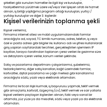
şirketleri gibi sunulan hizmetler ile ilgili kişi ve kuruluşlar,
faaliyetlerimizi yürütmek üzere ve/veya Veri İşleyen sıfatı ile hizmet
alınan, iş birliği yaptığımız program ortağı kuruluşları, yurtiçi /
yurtdışı kuruluşlar ve diğer 3. kişilerdir.
Kişisel verilerinizin toplanma şekli
Kişisel verileriniz,
Firmamız internet sitesi ve mobil uygulamalarındaki formlar
aracılığıyla ad, soyad, TC kimlik numarası, adres, telefon, iş veya
özel e-posta adresi gibi bilgiler ile; kullanıcı adı ve şifresi kullanılarak
giriş yapılan sayfalardaki tercihleri, gerçekleştirilen işlemlerin IP
kayıtları, tarayıcı tarafından toplanan çerez verileri ile gezinme süre
ve detaylarını içeren veriler, konum verileri şeklinde;
Satış ve pazarlama departmanı çalışanlarımız, şubelerimiz,
tedarikçilerimiz, diğer satış kanalları, kağıt üzerindeki formlar,
kartvizitler, dijital pazarlama ve çağrı merkezi gibi kanallarımız
aracılığıyla sözlü, yazılı veya elektronik ortamdan;
Firmamız ile ticari ilişki kurmak, iş başvurusu yapmak, teklif vermek
gibi amaçlarla, kartvizit, özgeçmiş (cv), teklif vermek ve sair yollarla
kişisel verilerini paylaşan kişilerden alınan, fiziki veya sanal bir
ortamda, yüz yüze ya da mesafeli, sözlü veya yazılı ya da elektronik
ortamdan;