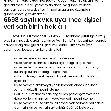
Firmamızın yürürlükteki mevzuattan doğan yükümlülüklerini yerine
getirebilmesi için Müşterilerimizin doğru ve güncel verilerini
paylaşması veya web sitesi / mobil uygulama üzerinden
güncellemesi gerekmektedir.
6698 sayılı KVKK uyarınca kişisel
veri sahibinin hakları
6698 sayılı KVKK 11.maddesi 07 Ekim 2016 tarihinde yürürlüğe girmiş
olup ilgili madde gereğince, Kişisel Veri Sahibi’nin bu tarihten sonraki
hakları aşağıdaki gibidir: Kişisel Veri Sahibi, Firmamıza (veri
sorumlusu) başvurarak kendisiyle ilgili;
Kişisel veri işlenip işlenmediğini öğrenme,
Kişisel verileri işlenmişse buna ilişkin bilgi talep etme,
Kişisel verilerin işlenme amacını ve bunların amacına uygun
kullanılıp kullanılmadığını öğrenme,
Yurt içinde veya yurt dışında kişisel verilerin aktarıldığı üçüncü
kişileri bilme,
Kişisel verilerin eksik veya yanlış işlenmiş olması hâlinde
bunların düzeltilmesini isteme,
KVKK’nun 7. maddesinde öngörülen şartlar çerçevesinde
kişisel verilerin silinmesini veya yok edilmesini isteme,
Kişisel verilerin düzeltilmesi, silinmesi, yok edilmesi halinde bu
işlemlerin, kişisel verilerin aktarıldığı üçüncü kişilere de