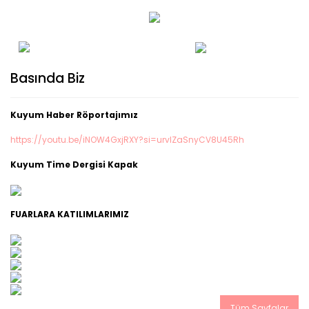
Basında Biz
Kuyum Haber Röportajımız
https://youtu.be/iNOW4GxjRXY?si=urvIZaSnyCV8U45R
h
Kuyum Time Dergisi Kapak
FUARLARA KATILIMLARIMIZ
Tüm Sayfalar