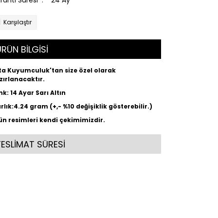
ranti Süresi
24 Ay
Karşılaştır
RÜN BİLGİSİ
ta Kuyumculuk'tan size özel olarak
zırlanacaktır.
nk: 14 Ayar Sarı Altın
ırlık:4.24 gram (+,- %10 değişiklik gösterebilir.)
ün resimleri kendi çekimimizdir.
TESLİMAT SÜRESİ