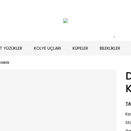
T YÜZÜKLER
KOLYE UÇLARI
KÜPELER
BİLEKLİKLER
ileklik
D
K
TA
Ka
St