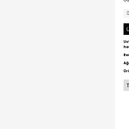
Ga
Ü
Us
ha
Re
Ağ
Ür