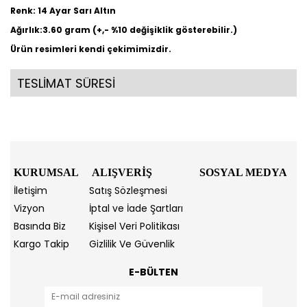
Renk: 14 Ayar Sarı Altın
Ağırlık:3.60 gram (+,- %10 değişiklik gösterebilir.)
Ürün resimleri kendi çekimimizdir.
TESLİMAT SÜRESİ
KURUMSAL
ALIŞVERİŞ
SOSYAL MEDYA
İletişim
Satış Sözleşmesi
Vizyon
İptal ve İade Şartları
Basında Biz
Kişisel Veri Politikası
Kargo Takip
Gizlilik Ve Güvenlik
E-BÜLTEN