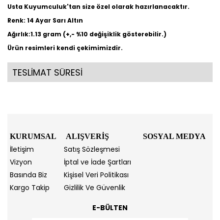
Usta Kuyumculuk'tan size özel olarak hazırlanacaktır.
Renk: 14 Ayar Sarı Altın
Ağırlık:1.13
gram (+,- %10 değişiklik gösterebilir.)
Ürün resimleri kendi çekimimizdir.
TESLİMAT SÜRESİ
KURUMSAL
ALIŞVERİŞ
SOSYAL MEDYA
İletişim
Satış Sözleşmesi
Vizyon
İptal ve İade Şartları
Basında Biz
Kişisel Veri Politikası
Kargo Takip
Gizlilik Ve Güvenlik
E-BÜLTEN