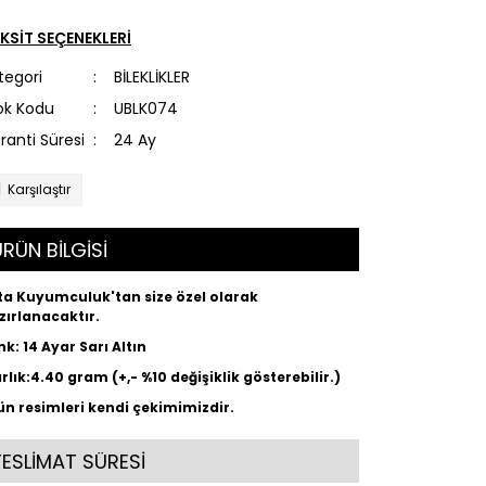
KSİT SEÇENEKLERİ
tegori
BİLEKLİKLER
ok Kodu
UBLK074
ranti Süresi
24 Ay
Karşılaştır
RÜN BİLGİSİ
ta Kuyumculuk'tan size özel olarak
zırlanacaktır.
nk: 14 Ayar Sarı Altın
ırlık:4.40 gram (+,- %10 değişiklik gösterebilir.)
ün resimleri kendi çekimimizdir.
TESLİMAT SÜRESİ