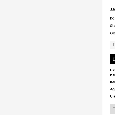
TA
Ka
St
Ga
Ü
Us
ha
Re
Ağ
Ür