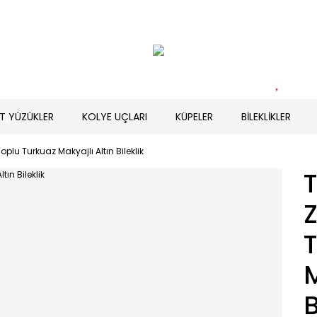
T YÜZÜKLER
KOLYE UÇLARI
KÜPELER
BİLEKLİKLER
Toplu Turkuaz Makyajlı Altın Bileklik
T
Z
M
B