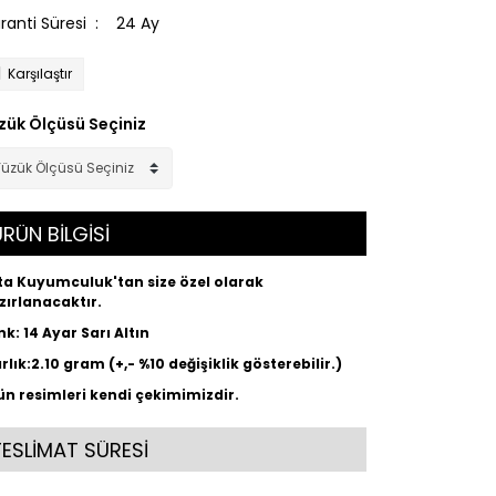
ranti Süresi
24 Ay
Karşılaştır
zük Ölçüsü Seçiniz
RÜN BİLGİSİ
ta Kuyumculuk'tan size özel olarak
zırlanacaktır.
nk: 14 Ayar Sarı Altın
rlık:2.10 gram (+,- %10 değişiklik gösterebilir.)
ün resimleri kendi çekimimizdir.
TESLİMAT SÜRESİ