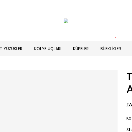
T YÜZÜKLER
KOLYE UÇLARI
KÜPELER
BİLEKLİKLER
A
TA
Ka
St