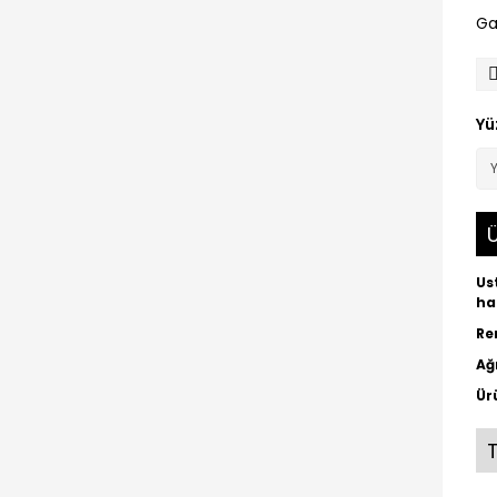
Ga
Yü
Ü
Us
ha
Re
Ağı
Ür