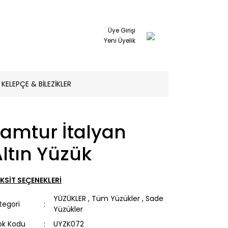
Üye Girişi
Yeni Üyelik
KELEPÇE & BİLEZİKLER
Tamtur İtalyan
ltın Yüzük
KSİT SEÇENEKLERİ
YÜZÜKLER
,
Tüm Yüzükler
,
Sade
tegori
Yüzükler
ok Kodu
UYZK072