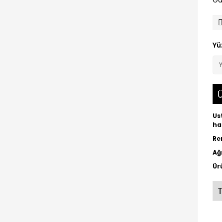
Ga
Yü
Ü
Us
ha
Re
Ağ
Ür