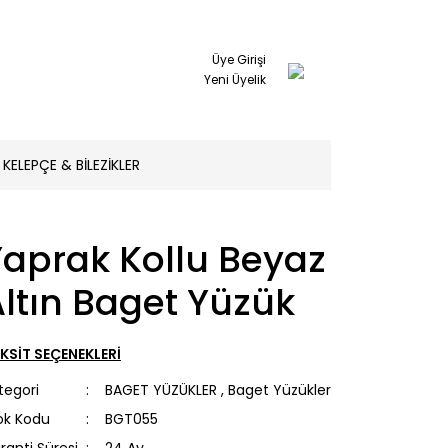
Üye Girişi
Yeni Üyelik
KELEPÇE & BİLEZİKLER
Yaprak Kollu Beyaz
ltın Baget Yüzük
KSİT SEÇENEKLERİ
tegori
BAGET YÜZÜKLER
,
Baget Yüzükler
ok Kodu
BGT055