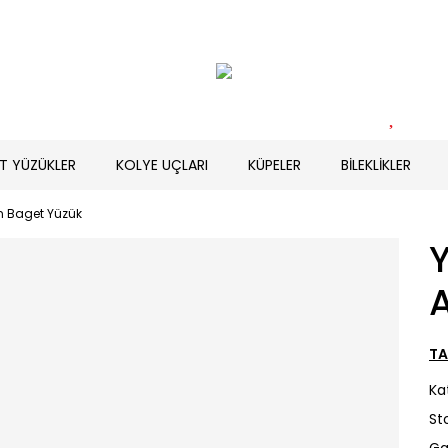
T YÜZÜKLER
KOLYE UÇLARI
KÜPELER
BİLEKLİKLER
ın Baget Yüzük
A
TA
Ka
St