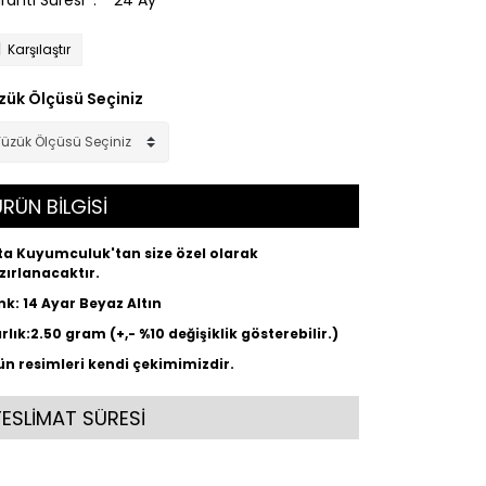
ranti Süresi
24 Ay
Karşılaştır
zük Ölçüsü Seçiniz
RÜN BİLGİSİ
ta Kuyumculuk'tan size özel olarak
zırlanacaktır.
nk: 14 Ayar Beyaz Altın
ırlık:2.50 gram (+,- %10 değişiklik gösterebilir.)
ün resimleri kendi çekimimizdir.
TESLİMAT SÜRESİ