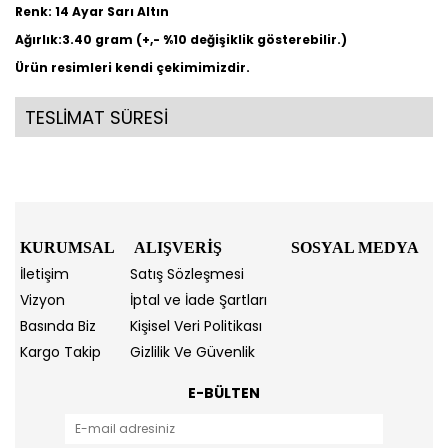
Renk: 14 Ayar Sarı Altın
Ağırlık:3.40 gram (+,- %10 değişiklik gösterebilir.)
Ürün resimleri kendi çekimimizdir.
TESLİMAT SÜRESİ
KURUMSAL
ALIŞVERİŞ
SOSYAL MEDYA
İletişim
Satış Sözleşmesi
Vizyon
İptal ve İade Şartları
Basında Biz
Kişisel Veri Politikası
Kargo Takip
Gizlilik Ve Güvenlik
E-BÜLTEN