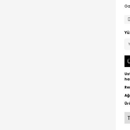
Ga
Yü
Ü
Us
ha
Re
Ağ
Ür