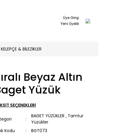
Üye Girişi
Yeni Üyelik
KELEPÇE & BİLEZİKLER
ıralı Beyaz Altın
Baget Yüzük
KSİT SEÇENEKLERİ
BAGET YÜZÜKLER
,
Tamtur
tegori
Yüzükler
ok Kodu
BGT073