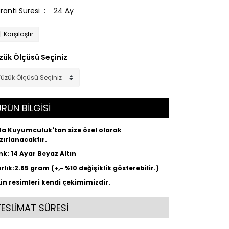
ranti Süresi
24 Ay
Karşılaştır
zük Ölçüsü Seçiniz
RÜN BİLGİSİ
ta Kuyumculuk'tan size özel olarak
zırlanacaktır.
nk: 14 Ayar Beyaz Altın
ırlık:2.65 gram (+,- %10 değişiklik gösterebilir.)
ün resimleri kendi çekimimizdir.
TESLİMAT SÜRESİ