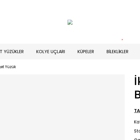
T YÜZÜKLER
KOLYE UÇLARI
KÜPELER
BİLEKLİKLER
get Yüzük
İ
TA
Ka
St