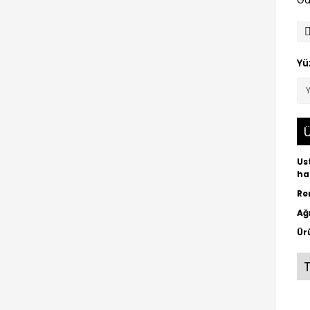
Ga
Yü
Ü
Us
ha
Re
Ağ
Ür