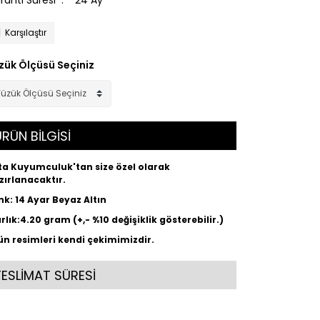
ranti Süresi
24 Ay
Karşılaştır
zük Ölçüsü Seçiniz
RÜN BİLGİSİ
ta Kuyumculuk'tan size özel olarak
zırlanacaktır.
nk: 14 Ayar Beyaz Altın
ırlık:4.20 gram (+,- %10 değişiklik gösterebilir.)
ün resimleri kendi çekimimizdir.
TESLİMAT SÜRESİ