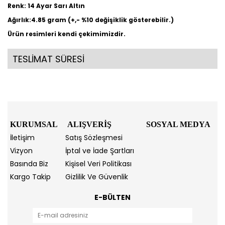
Renk: 14 Ayar Sarı Altın
Ağırlık:4.85 gram (+,- %10 değişiklik gösterebilir.)
Ürün resimleri kendi çekimimizdir.
TESLİMAT SÜRESİ
KURUMSAL
ALIŞVERİŞ
SOSYAL MEDYA
İletişim
Satış Sözleşmesi
Vizyon
İptal ve İade Şartları
Basında Biz
Kişisel Veri Politikası
Kargo Takip
Gizlilik Ve Güvenlik
E-BÜLTEN