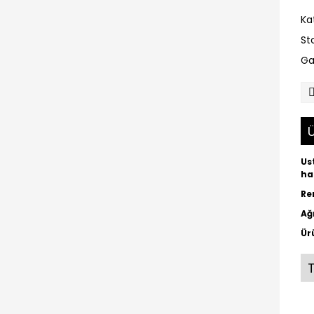
Ka
St
Ga
Ü
Us
ha
Re
Ağ
Ür