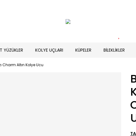
T YÜZÜKLER
KOLYE UÇLARI
KÜPELER
BİLEKLİKLER
zı Charm Altın Kolye Ucu
K
TA