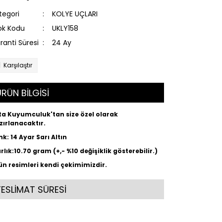
tegori
KOLYE UÇLARI
ok Kodu
UKLY158
ranti Süresi
24 Ay
Karşılaştır
RÜN BİLGİSİ
ta Kuyumculuk'tan size özel olarak
zırlanacaktır.
nk: 14 Ayar Sarı Altın
ırlık:10.70 gram (+,- %10 değişiklik gösterebilir.)
ün resimleri kendi çekimimizdir.
TESLİMAT SÜRESİ