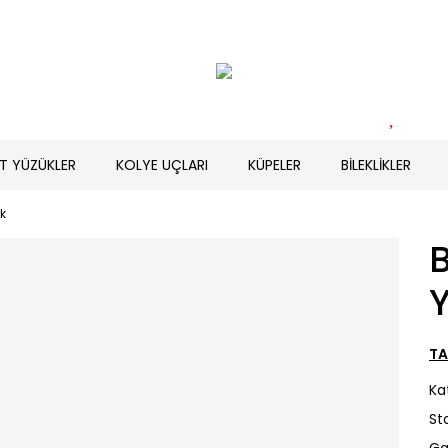
T YÜZÜKLER
KOLYE UÇLARI
KÜPELER
BİLEKLİKLER
k
B
TA
Ka
St