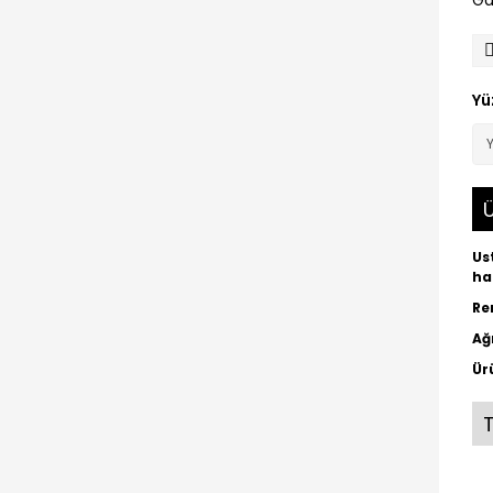
Ga
Yü
Ü
Us
ha
Re
Ağ
Ür