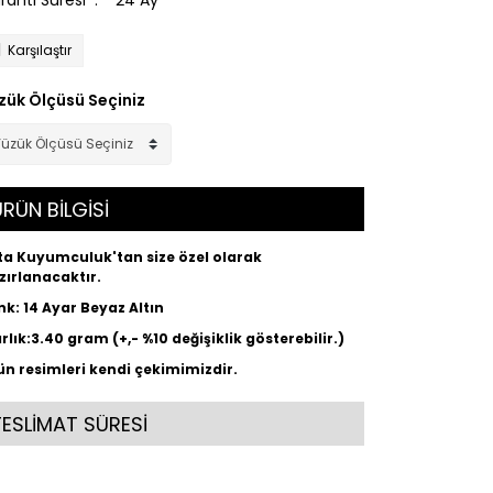
ranti Süresi
24 Ay
Karşılaştır
zük Ölçüsü Seçiniz
RÜN BİLGİSİ
ta Kuyumculuk'tan size özel olarak
zırlanacaktır.
nk: 14 Ayar Beyaz Altın
ırlık:3.40 gram (+,- %10 değişiklik gösterebilir.)
ün resimleri kendi çekimimizdir.
TESLİMAT SÜRESİ