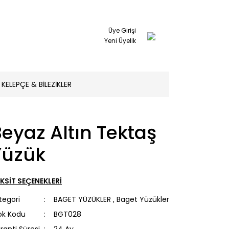
Üye Girişi
Yeni Üyelik
KELEPÇE & BİLEZİKLER
eyaz Altın Tektaş
Yüzük
KSİT SEÇENEKLERİ
tegori
BAGET YÜZÜKLER
,
Baget Yüzükler
ok Kodu
BGT028