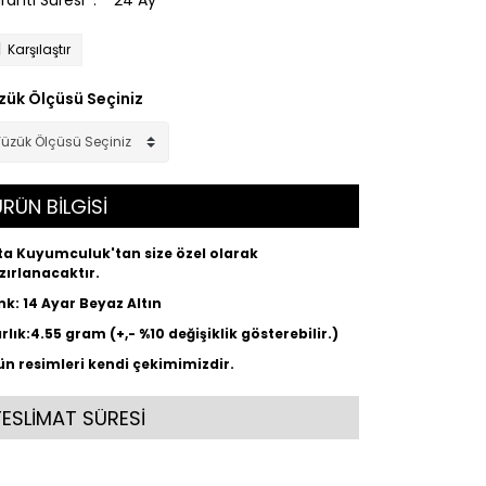
ranti Süresi
24 Ay
Karşılaştır
zük Ölçüsü Seçiniz
RÜN BİLGİSİ
ta Kuyumculuk'tan size özel olarak
zırlanacaktır.
nk: 14 Ayar Beyaz Altın
ırlık:4.55 gram (+,- %10 değişiklik gösterebilir.)
ün resimleri kendi çekimimizdir.
TESLİMAT SÜRESİ