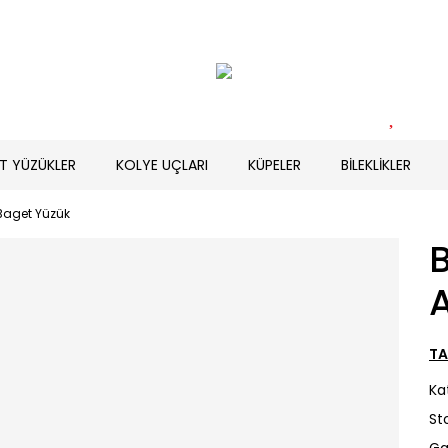
T YÜZÜKLER
KOLYE UÇLARI
KÜPELER
BİLEKLİKLER
Baget Yüzük
A
TA
Ka
St