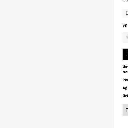
Ga
Yü
Ü
Us
ha
Re
Ağ
Ür