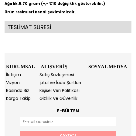
Ağırlık:5.70 gram (+,- %10 değişiklik gösterebilir.)
Ürün resimleri kendi çekimimizdir.
TESLİMAT SÜRESİ
KURUMSAL
ALIŞVERİŞ
SOSYAL MEDYA
İletişim
Satış Sözleşmesi
Vizyon
İptal ve İade Şartları
Basında Biz
Kişisel Veri Politikası
Kargo Takip
Gizlilik Ve Güvenlik
E-BÜLTEN
KAYDOL