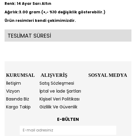
Renk: 14 Ayar Sarı Altın
Ağırlık:3.00 gram (+,- %10 değişiklik gösterebilir.)
Ürün resimleri kendi çekimimizdir.
TESLİMAT SÜRESİ
KURUMSAL
ALIŞVERİŞ
SOSYAL MEDYA
İletişim
Satış Sözleşmesi
Vizyon
İptal ve İade Şartları
Basında Biz
Kişisel Veri Politikası
Kargo Takip
Gizlilik Ve Güvenlik
E-BÜLTEN