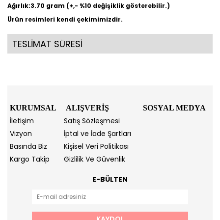
Ağırlık:3.70 gram (+,- %10 değişiklik gösterebilir.)
Ürün resimleri kendi çekimimizdir.
TESLİMAT SÜRESİ
KURUMSAL
ALIŞVERİŞ
SOSYAL MEDYA
İletişim
Satış Sözleşmesi
Vizyon
İptal ve İade Şartları
Basında Biz
Kişisel Veri Politikası
Kargo Takip
Gizlilik Ve Güvenlik
E-BÜLTEN
KAYDOL