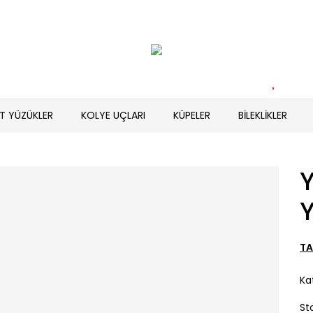
T YÜZÜKLER
KOLYE UÇLARI
KÜPELER
BİLEKLİKLER
Y
TA
Ka
St