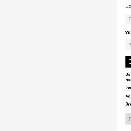
Ga
Yü
Ü
Us
ha
Re
Ağ
Ür