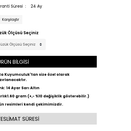
ranti Süresi
24 Ay
Karşılaştır
zük Ölçüsü Seçiniz
RÜN BİLGİSİ
ta Kuyumculuk'tan size özel olarak
zırlanacaktır.
nk: 14 Ayar Sarı Altın
ırlık1.60 gram (+,- %10 değişiklik gösterebilir.)
ün resimleri kendi çekimimizdir.
TESLİMAT SÜRESİ