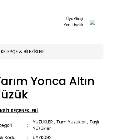
Üye Girişi
Yeni Üyelik
KELEPÇE & BİLEZİKLER
arım Yonca Altın
Yüzük
KSİT SEÇENEKLERİ
YÜZÜKLER
,
Tüm Yüzükler
,
Taşlı
tegori
Yüzükler
ok Kodu
UYZK092