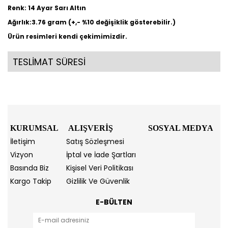
Renk: 14 Ayar Sarı Altın
Ağırlık:3.76 gram (+,- %10 değişiklik gösterebilir.)
Ürün resimleri kendi çekimimizdir.
TESLİMAT SÜRESİ
KURUMSAL
ALIŞVERİŞ
SOSYAL MEDYA
İletişim
Satış Sözleşmesi
Vizyon
İptal ve İade Şartları
Basında Biz
Kişisel Veri Politikası
Kargo Takip
Gizlilik Ve Güvenlik
E-BÜLTEN