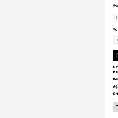
Ga
Yü
Ü
Us
ha
Re
Ağı
Ür