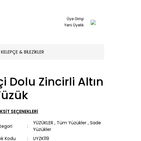
Üye Girişi
Yeni Üyelik
KELEPÇE & BİLEZİKLER
çi Dolu Zincirli Altın
Yüzük
KSİT SEÇENEKLERİ
YÜZÜKLER
,
Tüm Yüzükler
,
Sade
tegori
Yüzükler
ok Kodu
UYZK119