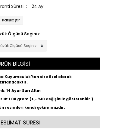
ranti Süresi
24 Ay
Karşılaştır
zük Ölçüsü Seçiniz
RÜN BİLGİSİ
ta Kuyumculuk'tan size özel olarak
zırlanacaktır.
nk: 14 Ayar Sarı Altın
rlık:1.08 gram (+,- %10 değişiklik gösterebilir.)
ün resimleri kendi çekimimizdir.
TESLİMAT SÜRESİ