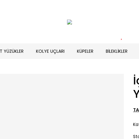
T YÜZÜKLER
KOLYE UÇLARI
KÜPELER
BİLEKLİKLER
İ
TA
Ka
St