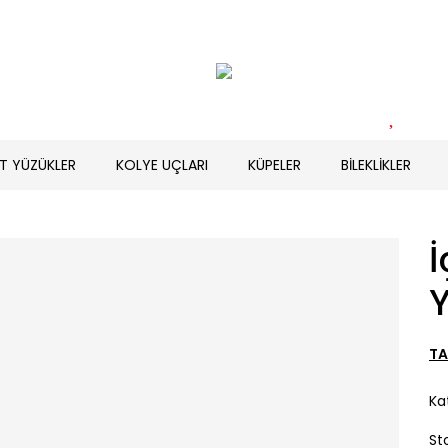
T YÜZÜKLER
KOLYE UÇLARI
KÜPELER
BİLEKLİKLER
İ
TA
Ka
St