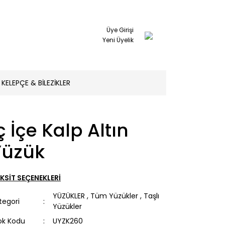
Üye Girişi
Yeni Üyelik
KELEPÇE & BİLEZİKLER
ç İçe Kalp Altın
Yüzük
KSİT SEÇENEKLERİ
YÜZÜKLER
,
Tüm Yüzükler
,
Taşlı
tegori
Yüzükler
ok Kodu
UYZK260