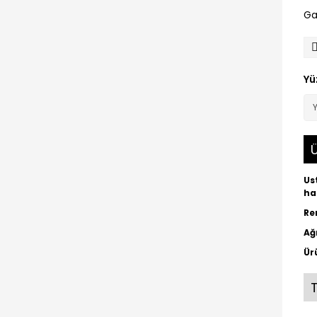
Ga
Yü
Ü
Us
ha
Re
Ağı
Ür