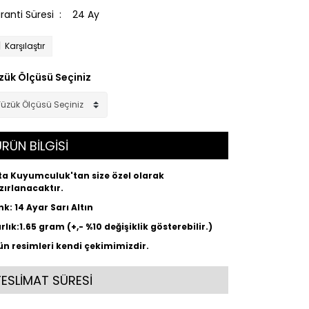
ranti Süresi
24 Ay
Karşılaştır
zük Ölçüsü Seçiniz
RÜN BİLGİSİ
ta Kuyumculuk'tan size özel olarak
zırlanacaktır.
nk: 14 Ayar Sarı Altın
rlık:1.65 gram (+,- %10 değişiklik gösterebilir.)
ün resimleri kendi çekimimizdir.
TESLİMAT SÜRESİ