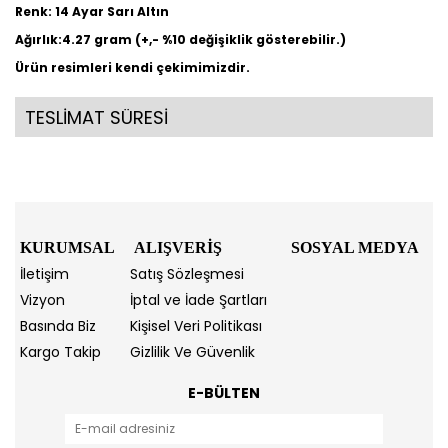
Renk: 14 Ayar Sarı Altın
Ağırlık:4.27 gram (+,- %10 değişiklik gösterebilir.)
Ürün resimleri kendi çekimimizdir.
TESLİMAT SÜRESİ
KURUMSAL
ALIŞVERİŞ
SOSYAL MEDYA
İletişim
Satış Sözleşmesi
Vizyon
İptal ve İade Şartları
Basında Biz
Kişisel Veri Politikası
Kargo Takip
Gizlilik Ve Güvenlik
E-BÜLTEN