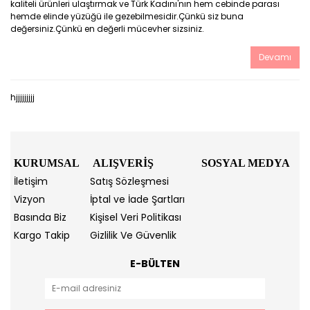
kaliteli ürünleri ulaştırmak ve Türk Kadını'nın hem cebinde parası
hemde elinde yüzüğü ile gezebilmesidir.Çünkü siz buna
değersiniz.Çünkü en değerli mücevher sizsiniz.
Devamı
hjjjjjjjjj
KURUMSAL
ALIŞVERİŞ
SOSYAL MEDYA
İletişim
Satış Sözleşmesi
Vizyon
İptal ve İade Şartları
Basında Biz
Kişisel Veri Politikası
Kargo Takip
Gizlilik Ve Güvenlik
E-BÜLTEN